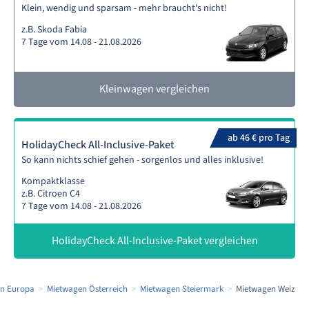
Klein, wendig und sparsam - mehr braucht's nicht!
z.B. Skoda Fabia
7 Tage vom 14.08 - 21.08.2026
Kleinwagen vergleichen
ab 46 € pro Tag
HolidayCheck All-Inclusive-Paket
So kann nichts schief gehen - sorgenlos und alles inklusive!
Kompaktklasse
z.B. Citroen C4
7 Tage vom 14.08 - 21.08.2026
HolidayCheck All-Inclusive-Paket vergleichen
n Europa
Mietwagen Österreich
Mietwagen Steiermark
Mietwagen Weiz