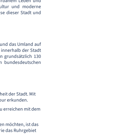
s urbanem Leben und
kultur und moderne
sse dieser Stadt und
dt und das Umland auf
 innerhalb der Stadt
n grundsätzlich 130
 im bundesdeutschen
eit der Stadt. Mit
Tour erkunden.
zu erreichen mit dem
hen möchten, ist das
rie das Ruhrgebiet