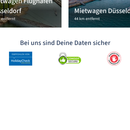
twagen Flughafen
seldorf
Mietwagen Düsseld
 entfernt
44 km entfernt
Bei uns sind Deine Daten sicher