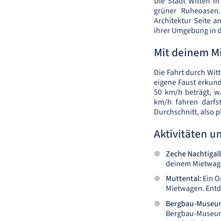
Die Stadt Witten i
grüner Ruheoasen.
Architektur Seite a
ihrer Umgebung in 
Mit deinem M
Die Fahrt durch Witt
eigene Faust erkund
50 km/h beträgt, w
km/h fahren darfst
Durchschnitt, also 
Aktivitäten u
Zeche Nachtigall
deinem Mietwagen
Muttental:
Ein O
Mietwagen. Entd
Bergbau-Museu
Bergbau-Museum 