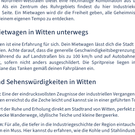
n Nordrhein-Westfalen bietet eine reichhaltige Kombination au
 Als ein Zentrum des Ruhrgebiets findest du hier Industrie
n Seite. Ein Mietwagen wird dir die Freiheit geben, alle Geheimni
deinem eigenen Tempo zu entdecken.
ietwagen in Witten unterwegs
en ist eine Erfahrung für sich. Dein Mietwagen lässt dich die Sta
en. Achte darauf, dass die generelle Geschwindigkeitsbegrenzung
ährend du auf Landstraßen bis zu 100 km/h und auf Autobahne
, sofern nicht anders ausgeschildert. Die Spritpreise liegen
plane das Tanken gemäß deinen Fahrplänen ein.
nd Sehenswürdigkeiten in Witten
:
Eine der eindrucksvollsten Zeugnisse der industriellen Vergangenh
 erreichst du die Zeche leicht und kannst sie in einer geführten 
rt der Ruhe und Erholung direkt am Stadtrand von Witten, perfekt 
ecke Wanderwege, idyllische Teiche und kleine Bergwerke.
m:
Für alle, die tiefer in die Industriegeschichte der Region eintauc
ein Muss. Hier kannst du erfahren, wie die Kohle und Stahlindust