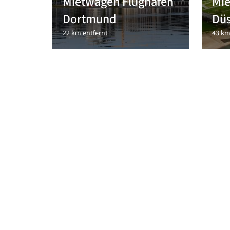
Mietwagen Flughafen
Mie
Dortmund
Düs
22 km entfernt
43 km