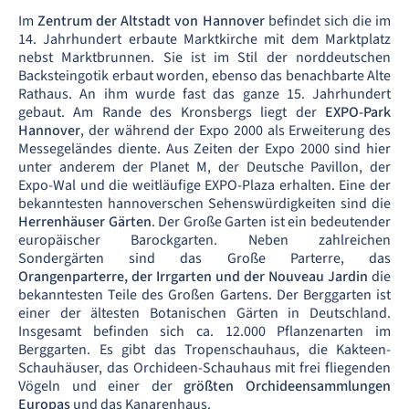
Im
Zentrum der Altstadt von Hannover
befindet sich die im
14. Jahrhundert erbaute Marktkirche mit dem Marktplatz
nebst Marktbrunnen. Sie ist im Stil der norddeutschen
Backsteingotik erbaut worden, ebenso das benachbarte Alte
Rathaus. An ihm wurde fast das ganze 15. Jahrhundert
gebaut. Am Rande des Kronsbergs liegt der
EXPO-Park
Hannover
, der während der Expo 2000 als Erweiterung des
Messegeländes diente. Aus Zeiten der Expo 2000 sind hier
unter anderem der Planet M, der Deutsche Pavillon, der
Expo-Wal und die weitläufige EXPO-Plaza erhalten. Eine der
bekanntesten hannoverschen Sehenswürdigkeiten sind die
Herrenhäuser Gärten
. Der Große Garten ist ein bedeutender
europäischer Barockgarten. Neben zahlreichen
Sondergärten sind das Große Parterre, das
Orangenparterre, der Irrgarten und der Nouveau Jardin
die
bekanntesten Teile des Großen Gartens. Der Berggarten ist
einer der ältesten Botanischen Gärten in Deutschland.
Insgesamt befinden sich ca. 12.000 Pflanzenarten im
Berggarten. Es gibt das Tropenschauhaus, die Kakteen-
Schauhäuser, das Orchideen-Schauhaus mit frei fliegenden
Vögeln und einer der
größten Orchideensammlungen
Europas
und das Kanarenhaus.