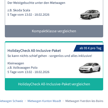
Der Meistgebuchte unter den Mietwagen
z.B. Skoda Scala
5 Tage vom 13.02 - 18.02.2026
Kompaktklasse vergleichen
ab 95 € pro Tag
HolidayCheck All-Inclusive-Paket
So kann nichts schief gehen - sorgenlos und alles inklusive!
Kleinwagen
z.B. Volkswagen Polo
5 Tage vom 13.02 - 18.02.2026
HolidayCheck All-Inclusive-Paket vergleichen
ietwagen Schweiz
Mietwagen Kanton Waadt
Mietwagen Yverdon-les-Bains