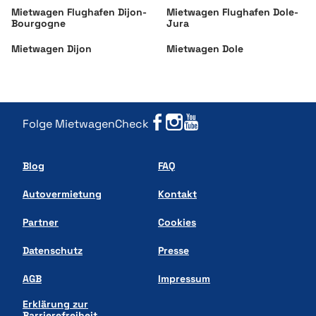
Dijon
Mietwagen Flughafen Dijon-
Mietwagen Flughafen Dole-
Beaune
Bourgogne
Jura
Mâcon
Mietwagen Dijon
Mietwagen Dole
Auxerre
Unser Tipp:
Suchen Sie in der Suchmaske größere Städte als
Rückgabeorte, um Ihre Suche zu vereinfachen.
Folge MietwagenCheck
Blog
FAQ
Autovermietung
Kontakt
Partner
Cookies
Datenschutz
Presse
AGB
Impressum
Erklärung zur
Barrierefreiheit