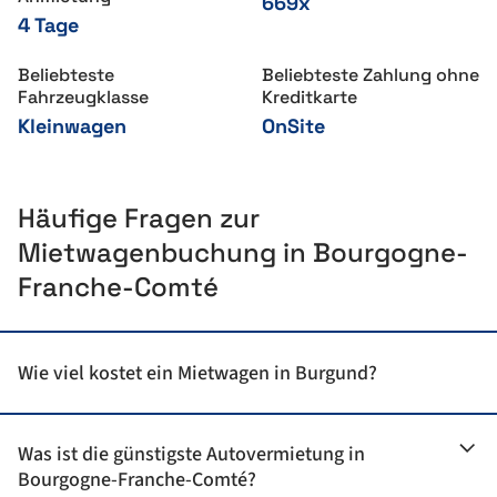
669x
4 Tage
Beliebteste
Beliebteste Zahlung ohne
Fahrzeugklasse
Kreditkarte
Kleinwagen
OnSite
Häufige Fragen zur
Mietwagenbuchung in Bourgogne-
Franche-Comté
Wie viel kostet ein Mietwagen in Burgund?
Was ist die günstigste Autovermietung in
Mietwagen anmieten in
Burgund
Bourgogne-Franche-Comté?
Mietwagen in Bourgogne anmieten