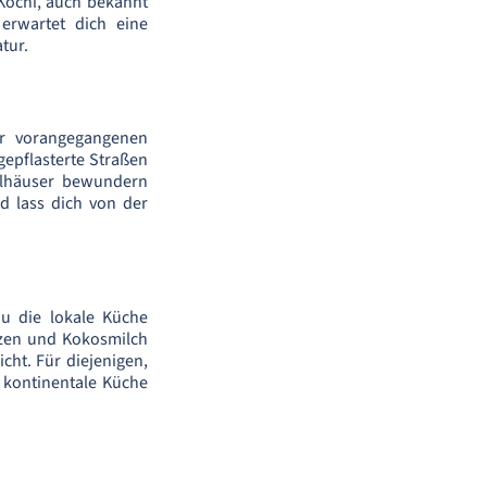
 Kochi, auch bekannt
 erwartet dich eine
tur.
er vorangegangenen
 gepflasterte Straßen
alhäuser bewundern
nd lass dich von der
du die lokale Küche
rzen und Kokosmilch
icht. Für diejenigen,
d kontinentale Küche