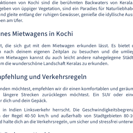
aktionen von Kochi sind die berühmten Backwaters von Kerala
ben von üppiger Vegetation, sind ein Paradies für Naturliebhab
nd gleite entlang der ruhigen Gewässer, genieße die idyllische Au
ben am Ufer.
eines Mietwagens in Kochi
dt, die sich gut mit dem Mietwagen erkunden lässt. Es bietet di
n nach deinem eigenen Zeitplan zu besuchen und die umlie
em Mietwagen kannst du auch leicht andere nahegelegene Städ
um die wunderschöne Landschaft Keralas zu erkunden.
fehlung und Verkehrsregeln
nden möchtest, empfehlen wir dir einen komfortablen und geräu
 längere Strecken zurücklegen möchtest. Ein SUV oder ein
ür dich und dein Gepäck.
s in Indien Linksverkehr herrscht. Die Geschwindigkeitsbegren
in der Regel 40-50 km/h und außerhalb von Stadtgebieten 80-1
 halte dich an die Verkehrsregeln, um sicher und stressfrei unterw