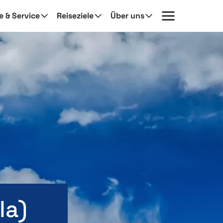
fe & Service
Reiseziele
Über uns
la)