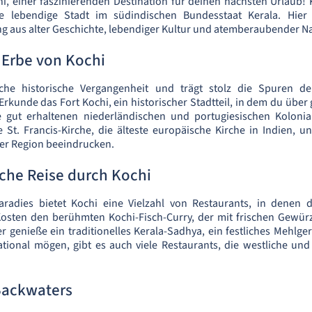
, einer faszinierenden Destination für deinen nächsten Urlaub!
ne lebendige Stadt im südindischen Bundesstaat Kerala. Hier
ng aus alter Geschichte, lebendiger Kultur und atemberaubender Na
 Erbe von Kochi
iche historische Vergangenheit und trägt stolz die Spuren d
Erkunde das Fort Kochi, ein historischer Stadtteil, in dem du über
e gut erhaltenen niederländischen und portugiesischen Koloni
 St. Francis-Kirche, die älteste europäische Kirche in Indien, u
 der Region beeindrucken.
sche Reise durch Kochi
aradies bietet Kochi eine Vielzahl von Restaurants, in denen 
Kosten den berühmten Kochi-Fisch-Curry, der mit frischen Gewü
r genieße ein traditionelles Kerala-Sadhya, ein festliches Mehlger
national mögen, gibt es auch viele Restaurants, die westliche un
Backwaters