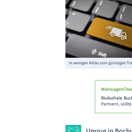
In wenigen Klicks zum günstigen Tr
MietwagenChec
Risikofreie Bu
Partnern, soll
Umzug in Bochu