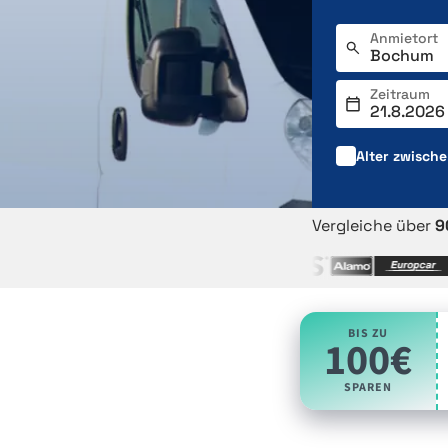
Anmietort
Zeitraum
Alter zwisch
Vergleiche über
9
BIS ZU
100€
SPAREN