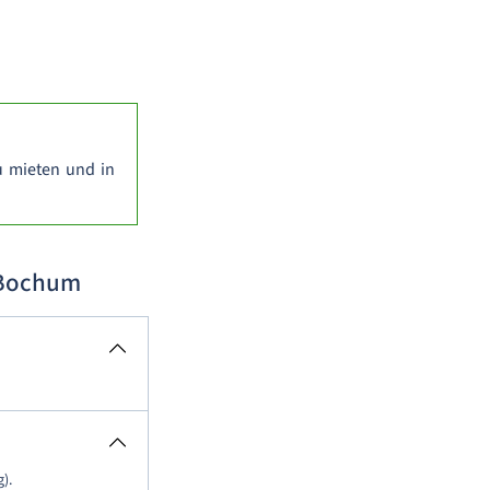
zu mieten und in
 Bochum
).