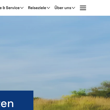
fe & Service
Reiseziele
Über uns
ten