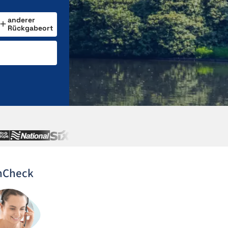
anderer
Rückgabeort
nCheck