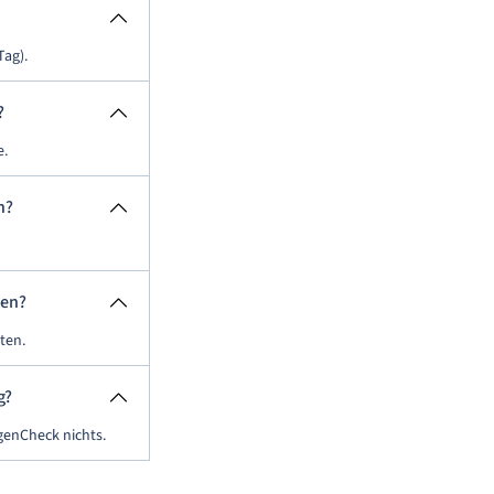
Tag).
?
e.
n?
ten?
ten.
g?
genCheck nichts.