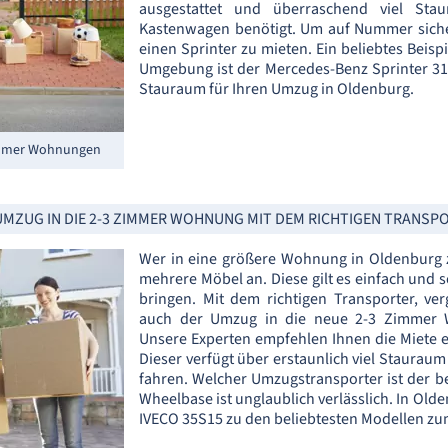
ausgestattet und überraschend viel Sta
Kastenwagen benötigt. Um auf Nummer siche
einen Sprinter zu mieten. Ein beliebtes Beisp
Umgebung ist der Mercedes-Benz Sprinter 31
Stauraum für Ihren Umzug in Oldenburg.
Zimmer Wohnungen
UMZUG IN DIE 2-3 ZIMMER WOHNUNG MIT DEM RICHTIGEN TRANSP
Wer in eine größere Wohnung in Oldenburg z
mehrere Möbel an. Diese gilt es einfach und s
bringen. Mit dem richtigen Transporter, ve
auch der Umzug in die neue 2-3 Zimmer 
Unsere Experten empfehlen Ihnen die Miete 
Dieser verfügt über erstaunlich viel Stauraum
fahren. Welcher Umzugstransporter ist der b
Wheelbase ist unglaublich verlässlich. In Ol
IVECO 35S15 zu den beliebtesten Modellen zu