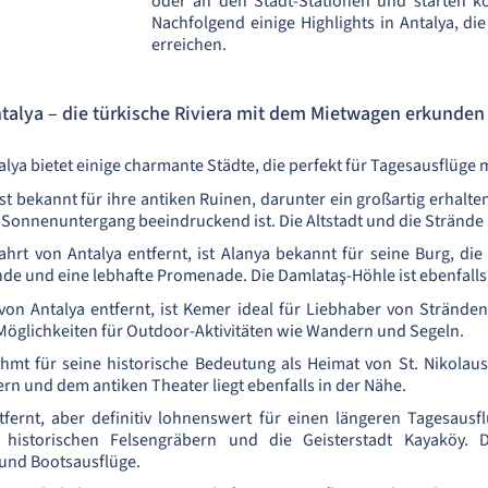
oder an den Stadt-Stationen und starten ko
Nachfolgend einige Highlights in Antalya, 
erreichen.
ntalya – die türkische Riviera mit dem Mietwagen erkunden
lya bietet einige charmante Städte, die perfekt für Tagesausflüge
 ist bekannt für ihre antiken Ruinen, darunter ein großartig erha
 Sonnenuntergang beeindruckend ist. Die Altstadt und die Strände
hrt von Antalya entfernt, ist Alanya bekannt für seine Burg, di
nde und eine lebhafte Promenade. Die Damlataş-Höhle ist ebenfalls
 von Antalya entfernt, ist Kemer ideal für Liebhaber von Strände
Möglichkeiten für Outdoor-Aktivitäten wie Wandern und Segeln.
hmt für seine historische Bedeutung als Heimat von St. Nikolaus
n und dem antiken Theater liegt ebenfalls in der Nähe.
tfernt, aber definitiv lohnenswert für einen längeren Tagesausfl
 historischen Felsengräbern und die Geisterstadt Kayaköy. 
 und Bootsausflüge.