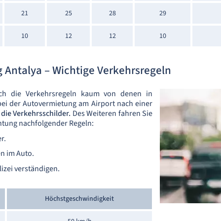
21
25
28
29
10
12
12
10
 Antalya – Wichtige Verkehrsregeln
ich die Verkehrsregeln kaum von denen in
bei der Autovermietung am Airport nach einer
die Verkehrsschilder.
Des Weiteren fahren Sie
htung nachfolgender Regeln:
r.
en im Auto.
izei verständigen.
Höchstgeschwindigkeit