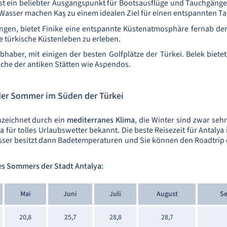
st ein beliebter Ausgangspunkt für Bootsausflüge und Tauchgänge
Wasser machen Kaş zu einem idealen Ziel für einen entspannten Ta
ngen, bietet Finike eine entspannte Küstenatmosphäre fernab der t
e türkische Küstenleben zu erleben.
iebhaber, mit einigen der besten Golfplätze der Türkei. Belek biet
che der antiken Stätten wie Aspendos.
 der Sommer im Süden der Türkei
nzeichnet durch ein
mediterranes Klima
, die Winter sind zwar se
a für tolles Urlaubswetter bekannt. Die beste Reisezeit für Antalya
sser besitzt dann Badetemperaturen und Sie können den Roadtrip
des Sommers der Stadt Antalya:
Mai
Juni
Juli
August
S
20,8
25,7
28,8
28,7