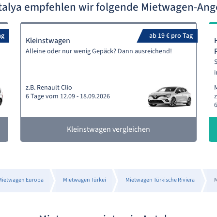
talya empfehlen wir folgende Mietwagen-An
ag
ab 19 € pro Tag
Kleinstwagen
Alleine oder nur wenig Gepäck? Dann ausreichend!
S
i
z.B. Renault Clio
M
6 Tage vom 12.09 - 18.09.2026
z
6
Kleinstwagen vergleichen
Mietwagen Europa
Mietwagen Türkei
Mietwagen Türkische Riviera
M