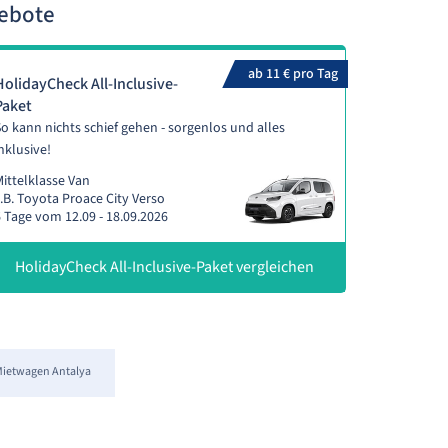
gebote
ab 11 € pro Tag
HolidayCheck All-Inclusive-
Paket
o kann nichts schief gehen - sorgenlos und alles
nklusive!
ittelklasse Van
.B. Toyota Proace City Verso
 Tage vom 12.09 - 18.09.2026
HolidayCheck All-Inclusive-Paket vergleichen
ietwagen Antalya