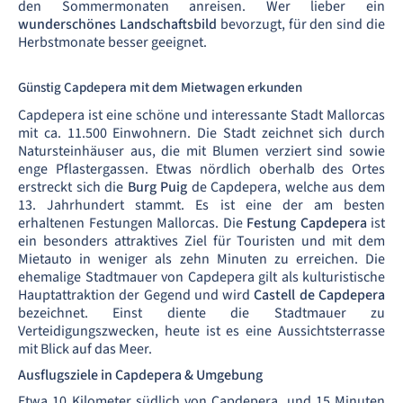
den Sommermonaten anreisen. Wer lieber ein
wunderschönes Landschaftsbild
bevorzugt, für den sind die
Herbstmonate besser geeignet.
Günstig Capdepera mit dem Mietwagen erkunden
Capdepera ist eine schöne und interessante Stadt Mallorcas
mit ca. 11.500 Einwohnern. Die Stadt zeichnet sich durch
Natursteinhäuser aus, die mit Blumen verziert sind sowie
enge Pflastergassen. Etwas nördlich oberhalb des Ortes
erstreckt sich die
Burg Puig
de Capdepera, welche aus dem
13. Jahrhundert stammt. Es ist eine der am besten
erhaltenen Festungen Mallorcas. Die
Festung Capdepera
ist
ein besonders attraktives Ziel für Touristen und mit dem
Mietauto in weniger als zehn Minuten zu erreichen. Die
ehemalige Stadtmauer von Capdepera gilt als kulturistische
Hauptattraktion der Gegend und wird
Castell de Capdepera
bezeichnet. Einst diente die Stadtmauer zu
Verteidigungszwecken, heute ist es eine Aussichtsterrasse
mit Blick auf das Meer.
Ausflugsziele in Capdepera & Umgebung
Etwa 10 Kilometer südlich von Capdepera, und 15 Minuten