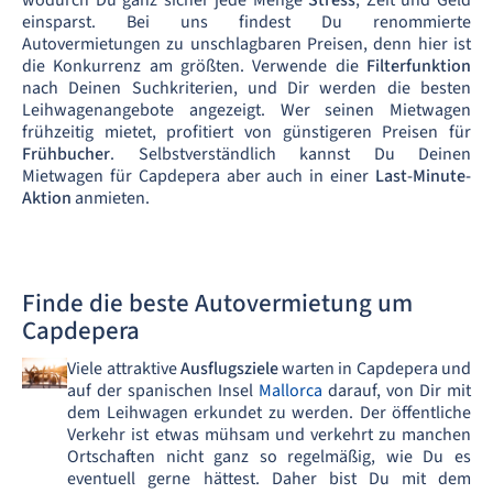
wodurch Du ganz sicher jede Menge
Stress
, Zeit und Geld
einsparst. Bei uns findest Du renommierte
Autovermietungen zu unschlagbaren Preisen, denn hier ist
die Konkurrenz am größten. Verwende die
Filterfunktion
nach Deinen Suchkriterien, und Dir werden die besten
Leihwagenangebote angezeigt. Wer seinen Mietwagen
frühzeitig mietet, profitiert von günstigeren Preisen für
Frühbucher
. Selbstverständlich kannst Du Deinen
Mietwagen für Capdepera aber auch in einer
Last-Minute-
Aktion
anmieten.
Finde die beste Autovermietung um
Capdepera
Viele attraktive
Ausflugsziele
warten in Capdepera und
auf der spanischen Insel
Mallorca
darauf, von Dir mit
dem Leihwagen erkundet zu werden. Der öffentliche
Verkehr ist etwas mühsam und verkehrt zu manchen
Ortschaften nicht ganz so regelmäßig, wie Du es
eventuell gerne hättest. Daher bist Du mit dem