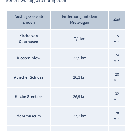
Sehenswürdigkeiten umgeben.
Ausflugsziele ab
Entfernung mit dem
Zeit
Emden
Mietwagen
Kirche von
15
7,1 km
Suurhusen
Min.
24
Kloster Ihlow
22,5 km
Min.
28
Auricher Schloss
26,3 km
Min.
32
Kirche Greetsiel
26,9 km
Min.
28
Moormuseum
27,2 km
Min.