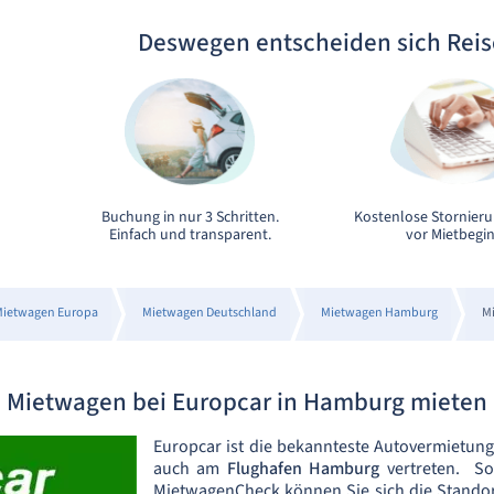
Deswegen entscheiden sich Rei
Buchung in nur 3 Schritten.
Kostenlose Stornieru
Einfach und transparent.
vor Mietbegin
ietwagen Europa
Mietwagen Deutschland
Mietwagen Hamburg
M
Mietwagen bei Europcar in Hamburg mieten
Europcar ist die bekannteste Autovermietung
auch am
Flughafen Hamburg
vertreten. So
MietwagenCheck können Sie sich die Standor