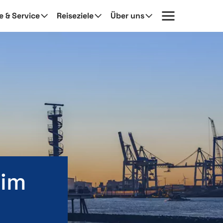
fe & Service
Reiseziele
Über uns
 im