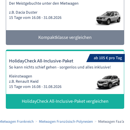
Der Meistgebuchte unter den Mietwagen
z.B. Dacia Duster
15 Tage vom 16.08 - 31.08.2026
Kompaktklasse vergleichen
ab 105 € pro Tag
HolidayCheck All-Inclusive-Paket
So kann nichts schief gehen - sorgenlos und alles inklusive!
Kleinstwagen
z.B. Renault Kwid
15 Tage vom 16.08 - 31.08.2026
HolidayCheck All-Inclusive-Paket vergleichen
Mietwagen Frankreich
Mietwagen Französisch-Polynesien
Mietwagen Faa’a