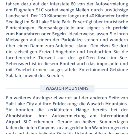
fahren dazu auf der Interstate 80 von der Autovermietung
am Flughafen SLC vorbei wenige Meilen durch urwüchsige
Landschaft. Der 120 Kilometer lange und 40 Kilometer breite
See liegt im Salt Lake State Park. Er verfügt über touristische
Einrichtungen, Bootsanlegestelle und eignet sich
perfekt
zum Kanufahren oder Segeln
. Idealerweise lassen Sie Ihren
Mietwagen auf einem der Parkplätze stehen und wandern
über einen Damm zum Antelope Island. Genießen Sie dort
die vielseitigen Freizeit-Angebote und beobachten Sie die
facettenreiche Tierwelt auf der größten Insel im See.
Sehenswert ist in diesem Kontext auch das imposante und
mit Zwiebeltürmen ausgestattete Entertainment-Gebäude
Salatair, unweit des Seeufers.
WASATCH MOUNTAINS
Ein weiteres Ausflugsziel wartet auf der anderen Seite von
Salt Lake City auf Ihre Entdeckung: die Wasatch Mountains.
Sie konnten die zerklüfteten Hänge bereits bei der
Abholstation Ihrer Autovermietung am International
Airport SLC
erkennen. Gerade an heißen Sommertagen
laden die tiefen Canyons zu ausgedehnten Wanderungen ein
und sind daher beliebte Ziele für Urlauber. Allein deswegen