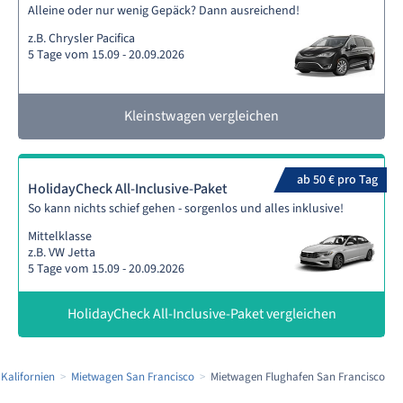
Alleine oder nur wenig Gepäck? Dann ausreichend!
z.B. Chrysler Pacifica
5 Tage vom 15.09 - 20.09.2026
Kleinstwagen vergleichen
ab 50 € pro Tag
HolidayCheck All-Inclusive-Paket
So kann nichts schief gehen - sorgenlos und alles inklusive!
Mittelklasse
z.B. VW Jetta
5 Tage vom 15.09 - 20.09.2026
HolidayCheck All-Inclusive-Paket vergleichen
Kalifornien
Mietwagen San Francisco
Mietwagen Flughafen San Francisco