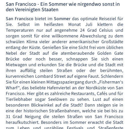
San Francisco - Ein Sommer wie nirgendwo sonst in
den Vereinigten Staaten
San Francisco
bietet im
Sommer
das optimale Reiseziel für
Sie. Selbst im heißesten Monat Juli klettern die
Temperaturen nur auf angenehme 24 Grad Celsius und
sorgen somit für eine willkommene Abwechslung zu dem
schwülen Klima vieler anderer amerikanischer Großstädte
entlang der Küste. Genießen Sie eine Sicht frei vom üblichen
Nebel der Stadt auf die atemberaubende Golden Gate
Brücke oder noch besser, schnappen Sie sich einen
Mietwagen und erkunden Sie die Brücke und die Stadt mit
ihren auffällig steilen Straßen oder der berühmten,
kurvenreichen Lombard Street auf eigene Faust. Schlendern
Sie für einen kleinen Mittagsspaziergang durch „Fisherman‘s
Wharf“, das beliebte Hafenviertel an der Nordküste von San
Francisco. Hier gibt es zahlreiche Restaurants, Cafés und für
Tierliebhaber sogar Seelöwen zu sehen. Lust auf einen
besonderen Blickwinkel auf die Stadt? Dann steigen sie in
eine der historischen Straßenbahnen, welche sie bei bis zu
31 Grad Neigung die steilen Straßen von San Francisco
heraufkutschiert. Besonders im Sommer erwacht die Stadt
zum Leben und unzählige Festivals und Straßenfeste