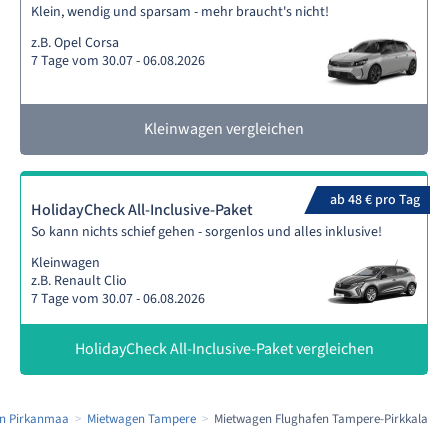
Klein, wendig und sparsam - mehr braucht's nicht!
z.B. Opel Corsa
7 Tage vom 30.07 - 06.08.2026
Kleinwagen vergleichen
ab 48 € pro Tag
HolidayCheck All-Inclusive-Paket
So kann nichts schief gehen - sorgenlos und alles inklusive!
Kleinwagen
z.B. Renault Clio
7 Tage vom 30.07 - 06.08.2026
HolidayCheck All-Inclusive-Paket vergleichen
n Pirkanmaa
Mietwagen Tampere
Mietwagen Flughafen Tampere-Pirkkala