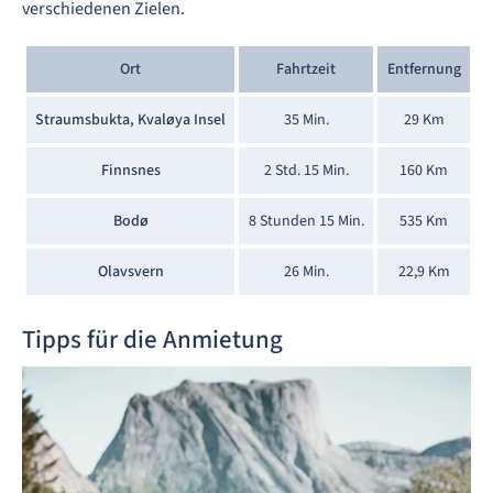
verschiedenen Zielen.
Ort
Fahrtzeit
Entfernung
Straumsbukta, Kvaløya Insel
35 Min.
29 Km
Finnsnes
2 Std. 15 Min.
160 Km
Bodø
8 Stunden 15 Min.
535 Km
Olavsvern
26 Min.
22,9 Km
Tipps für die Anmietung