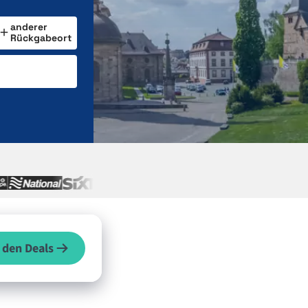
anderer
Rückgabeort
 den Deals