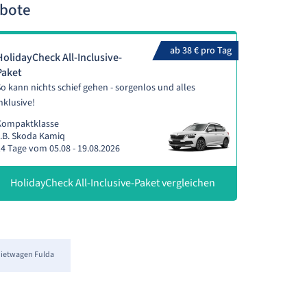
ebote
ab 38 € pro Tag
HolidayCheck All-Inclusive-
Paket
o kann nichts schief gehen - sorgenlos und alles
nklusive!
Kompaktklasse
.B. Skoda Kamiq
4 Tage vom 05.08 - 19.08.2026
HolidayCheck All-Inclusive-Paket vergleichen
ietwagen Fulda