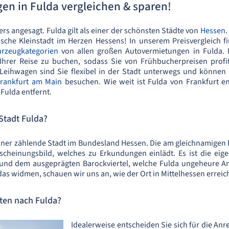
en in Fulda vergleichen & sparen!
rs angesagt. Fulda gilt als einer der schönsten Städte von
Hessen
.
sche Kleinstadt im Herzen Hessens! In unserem Preisvergleich f
hrzeugkategorien
von allen großen Autovermietungen in Fulda. 
hrer Reise zu buchen, sodass Sie von Frühbucherpreisen profi
 Leihwagen sind Sie flexibel in der Stadt unterwegs und könne
rankfurt am Main
besuchen. Wie weit ist Fulda von Frankfurt en
 Fulda entfernt.
Stadt Fulda?
hner zählende Stadt im Bundesland Hessen. Die am gleichnamigen Fl
rscheinungsbild, welches zu Erkundungen einlädt. Es ist die ei
t und dem ausgeprägten Barockviertel, welche Fulda ungeheure An
s widmen, schauen wir uns an, wie der Ort in Mittelhessen erreic
sten nach Fulda?
Idealerweise entscheiden Sie sich für die An