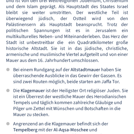
und ist von den drei Weltreligionen Judentum, Christentum
und dem Islam geprägt. Als Hauptstadt des Staates Israel
bleibt sie weiter umstritten. Der westliche Teil ist
überwiegend jüdisch, der Ostteil wird von den
Palästinensern als Hauptstadt beansprucht. Trotz der
politischen Spannungen ist es in Jerusalem ein
multikulturelles Neben- und Miteinanderleben. Das Herz der
Stadt ist unbestreitbar die ein Quadratkilometer große
historische Altstadt. Sie ist in das jüdische, christliche,
armenische und muslimische Viertel aufgeteilt und von einer
Mauer aus dem 16. Jahrhundert umschlossen.
Bei einem Rundgang auf der
Altstadtmauer
haben Sie
überraschende Ausblicke in das Gewirr der Gassen. Es
sind zwei Routen möglich, beide starten am Jaffa Tor.
Die
Klagemauer
ist der Heiligster Ort religiöser Juden. Sie
ist ein Überrest der westliche Mauer des Herodianischen
Tempels und täglich kommen zahlreiche Gläubige und
Pilger um Zettel mit Wünschen und Botschaften in die
Mauer zu stecken.
Angrenzend an die Klagemauer befindt sich der
Tempelberg
mit der
Al-Aqsa-Moschee
und