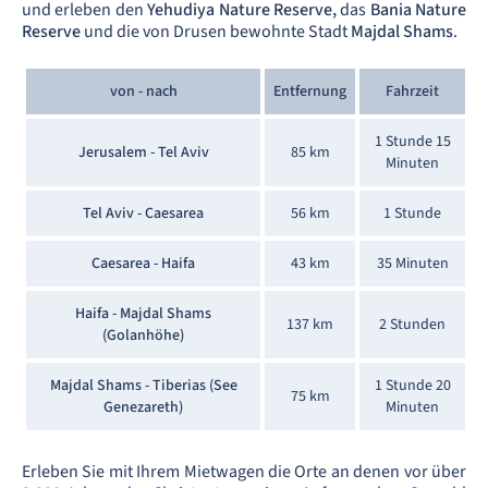
und erleben den
Yehudiya Nature Reserve,
das
Bania Nature
Reserve
und die von Drusen bewohnte Stadt
Majdal Shams
.
von - nach
Entfernung
Fahrzeit
1 Stunde 15
Jerusalem - Tel Aviv
85 km
Minuten
Tel Aviv - Caesarea
56 km
1 Stunde
Caesarea - Haifa
43 km
35 Minuten
Haifa - Majdal Shams
137 km
2 Stunden
(Golanhöhe)
Majdal Shams - Tiberias (See
1 Stunde 20
75 km
Genezareth)
Minuten
Erleben Sie mit Ihrem Mietwagen die Orte an denen vor über