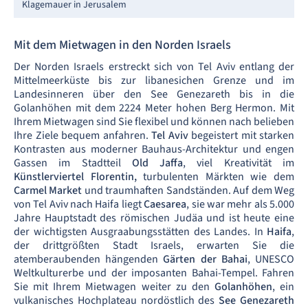
Klagemauer in Jerusalem
Mit dem Mietwagen in den Norden Israels
Der Norden Israels erstreckt sich von Tel Aviv entlang der
Mittelmeerküste bis zur libanesichen Grenze und im
Landesinneren über den See Genezareth bis in die
Golanhöhen mit dem 2224 Meter hohen Berg Hermon. Mit
Ihrem Mietwagen sind Sie flexibel und können nach belieben
Ihre Ziele bequem anfahren.
Tel Aviv
begeistert mit
starken
Kontrasten aus moderner Bauhaus-Architektur und engen
Gassen im Stadtteil
Old Jaffa
, viel Kreativität im
Künstlerviertel Florentin,
turbulenten Märkten wie dem
Carmel Market
und traumhaften Sandständen. Auf dem Weg
von Tel Aviv nach Haifa liegt
Caesarea
, sie war mehr als 5.000
Jahre Hauptstadt des römischen Judäa und ist heute eine
der wichtigsten Ausgraabungsstätten des Landes. In
Haifa
,
der drittgrößten Stadt Israels, erwarten Sie die
atemberaubenden hängenden
Gärten der Bahai
, UNESCO
Weltkulturerbe und der imposanten Bahai-Tempel. Fahren
Sie mit Ihrem Mietwagen weiter zu den
Golanhöhen
, ein
vulkanisches Hochplateau nordöstlich des
See Genezareth