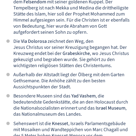
dem
Felsendom
mit seiner goldenen Kuppel. Der
Tempelberg ist nach Mekka und Medina die drittheiligste
Stätte des Islam, hier soll der Prophet Mohammed zum
Himmel aufgesiegen sein. Für die Christen ist er ebenfalls
von Bedeutung, hier wurde Abraham von Gott
aufgefordert seinen Sohn zu opfern.
Die
Via Dolorosa
zeichnet den Weg, den
Jesus Christus vor seiner Kreuzigung begangen hat. Der
Kreuzweg endet bei der
Grabeskirche
, wo Jesus Christus
gekeuzigt und begraben wurde. Sie gehört zu den
wichtigsten religiösen Stätten des Christentums.
Außerhalb der Altstadt liegt der Ölberg mit dem Garten
Gethsemane. Die Anhöhe zählt zu den besten
Aussichtspunkten der Stadt.
Besondere Museen sind das
Yad Vashem
, die
bedeutendste Gedenkstätte, die an den Holocaust durch
die Nationalsozialisten erinnert und das
Israel Museum
,
das Nationalmuseum des Landes.
Sehenswert ist die
Knesset
, Israels Parlamentsgebäude
mit Mosaiken und Wandteppichen von Marc Chagall und
der 5 Meter hohen Knesset-Menora vor dem