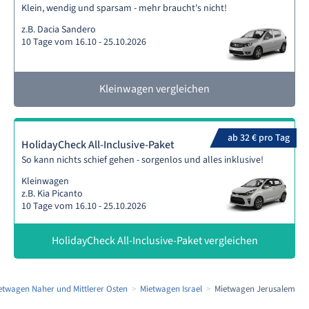
Klein, wendig und sparsam - mehr braucht's nicht!
z.B. Dacia Sandero
10 Tage vom 16.10 - 25.10.2026
Kleinwagen vergleichen
ab 32 € pro Tag
HolidayCheck All-Inclusive-Paket
So kann nichts schief gehen - sorgenlos und alles inklusive!
Kleinwagen
z.B. Kia Picanto
10 Tage vom 16.10 - 25.10.2026
HolidayCheck All-Inclusive-Paket vergleichen
etwagen Naher und Mittlerer Osten
Mietwagen Israel
Mietwagen Jerusalem