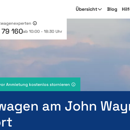
Übersicht
Blog
Hil
etwagenexperten
 79 160
ab 10:00 - 18:30 Uhr
vor Anmietung kostenlos stornieren
wagen am John Way
rt