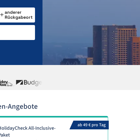
anderer
Rückgabeort
gen-Angebote
ab 49 € pro Tag
HolidayCheck All-Inclusive-
Paket