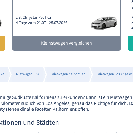
S
i
z.B. Chrysler Pacifica
4 Tage vom 21.07 - 25.07.2026
z
4
Kleinstwagen vergleichen
ika
Mietwagen USA
Mietwagen Kalifornien
Mietwagen Los Angeles
 sonnige Südküste Kaliforniens zu erkunden? Dann ist ein Mietwag
 Kilometer südlich von Los Angeles, genau das Richtige für dich. D
y stehen dir alle Facetten Kaliforniens offen.
aktionen und Städten