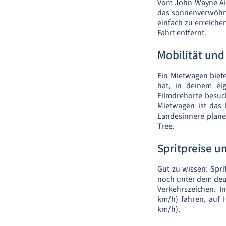
Vom John Wayne Airp
das sonnenverwöhnt
einfach zu erreiche
Fahrt entfernt.
Mobilität und 
Ein Mietwagen bietet
hat, in deinem e
Filmdrehorte besuc
Mietwagen ist das 
Landesinnere plane
Tree.
Spritpreise 
Gut zu wissen: Spri
noch unter dem deut
Verkehrszeichen. I
km/h) fahren, auf 
km/h).