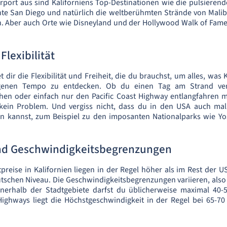
ort aus sind Kaliforniens Top-Destinationen wie die pulsierend
e San Diego und natürlich die weltberühmten Strände von Mali
n. Aber auch Orte wie Disneyland und der Hollywood Walk of Fame
Flexibilität
 dir die Flexibilität und Freiheit, die du brauchst, um alles, was 
igenen Tempo zu entdecken. Ob du einen Tag am Strand ver
hen oder einfach nur den Pacific Coast Highway entlangfahren m
kein Problem. Und vergiss nicht, dass du in den USA auch mal
n kannst, zum Beispiel zu den imposanten Nationalparks wie Y
und Geschwindigkeitsbegrenzungen
tpreise in Kalifornien liegen in der Regel höher als im Rest der U
schen Niveau. Die Geschwindigkeitsbegrenzungen variieren, also
nnerhalb der Stadtgebiete darfst du üblicherweise maximal 40
Highways liegt die Höchstgeschwindigkeit in der Regel bei 65-7