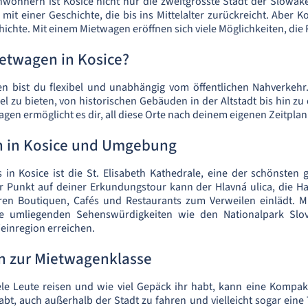
nwohnern ist Kosice nicht nur die zweitgrösste Stadt der Slowak
mit einer Geschichte, die bis ins Mittelalter zurückreicht. Aber K
hichte. Mit einem Mietwagen eröffnen sich viele Möglichkeiten, die
etwagen in Kosice?
n bist du flexibel und unabhängig vom öffentlichen Nahverkehr.
 zu bieten, von historischen Gebäuden in der Altstadt bis hin z
agen ermöglicht es dir, all diese Orte nach deinem eigenen Zeitpla
n in Kosice und Umgebung
s in Kosice ist die St. Elisabeth Kathedrale, eine der schönsten 
r Punkt auf deiner Erkundungstour kann der Hlavná ulica, die H
hren Boutiquen, Cafés und Restaurants zum Verweilen einlädt. 
e umliegenden Sehenswürdigkeiten wie den Nationalpark Slov
einregion erreichen.
 zur Mietwagenklasse
le Leute reisen und wie viel Gepäck ihr habt, kann eine Kompak
abt, auch außerhalb der Stadt zu fahren und vielleicht sogar eine 