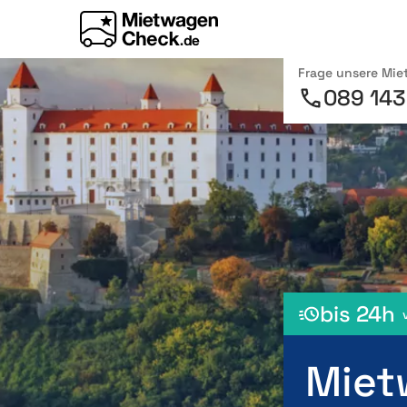
Frage unsere Mi
089 143
bis 24h
Miet