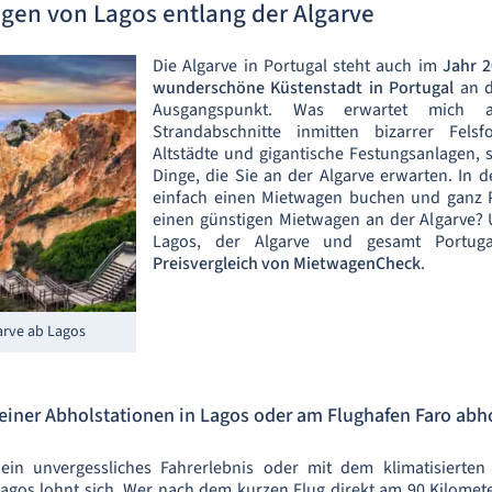
gen von Lagos entlang der Algarve
Die Algarve in Portugal steht auch im
Jahr 
wunderschöne Küstenstadt in Portugal
an d
Ausgangspunkt. Was erwartet mich a
Strandabschnitte inmitten bizarrer Felsf
Altstädte und gigantische Festungsanlagen, 
Dinge, die Sie an der Algarve erwarten. In 
einfach einen Mietwagen buchen und ganz P
einen günstigen Mietwagen an der Algarve? 
Lagos, der Algarve und gesamt Portuga
Preisvergleich von MietwagenCheck
.
arve ab Lagos
einer Abholstationen in Lagos oder am Flughafen Faro abh
in unvergessliches Fahrerlebnis oder mit dem klimatisierte
gos lohnt sich. Wer nach dem kurzen Flug direkt am 90 Kilomet