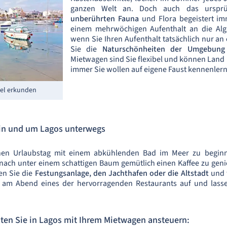
ganzen Welt an. Doch auch das urspr
unberührten Fauna
und Flora begeistert im
einem mehrwöchigen Aufenthalt an die Alga
wenn Sie Ihren Aufenthalt tatsächlich nur a
Sie die
Naturschönheiten der Umgebung
Mietwagen sind Sie flexibel und können Land
immer Sie wollen auf eigene Faust kennenler
bel erkunden
in und um Lagos unterwegs
inen Urlaubstag mit einem abkühlenden Bad im Meer zu begin
nach unter einem schattigen Baum gemütlich einen Kaffee zu geni
en Sie die
Festungsanlage, den Jachthafen oder die Altstadt
und 
am Abend eines der hervorragenden Restaurants auf und lasse
lten Sie in Lagos mit Ihrem Mietwagen ansteuern: