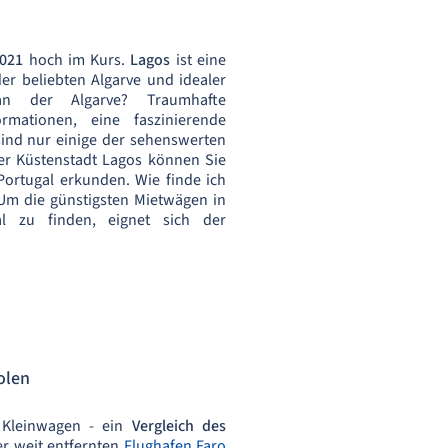
2021
hoch im Kurs.
Lagos
ist eine
er beliebten Algarve und idealer
n der Algarve? Traumhafte
ormationen, eine faszinierende
sind nur einige der sehenswerten
der Küstenstadt Lagos können Sie
ortugal erkunden. Wie finde ich
Um die günstigsten Mietwägen in
l zu finden, eignet sich der
olen
n Kleinwagen - ein
Vergleich des
er weit entfernten
Flughafen Faro