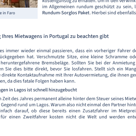
kostengünstig zu erhalten. Um in den verwin
im Allgemeinen rundum geschützt zu sein, l
Rundum-Sorglos Paket
. Hierbei sind ebenfall
e in Faro
 Ihres Mietwagens in Portugal zu beachten gibt
s immer wieder einmal passieren, dass ein vorheriger Fahrer de
kgegeben hat. Verschmutzte Sitze, eine kleine Schramme ode
eruntergefahrene Bremsbeläge. Sollten Sie bei der Anmietung
en Sie dies bitte direkt, bevor Sie losfahren. Stellt sich ein M
e direkte Kontaktaufnahme mit Ihrer Autovermietung, die ihnen gern
gen, da dies fatale Folgen haben kann.
agen in Lagos ist schnell hinzugebucht
 Zeit des Jahres permanent alleine hinter dem Steuer seines Miet
hen Gegend rund um Lagos. Warum also nicht einmal den Partner hint
fach darauf, ob diese bereits einen Zusatzfahrer im Mietpre
e für einen Zweitfahrer kosten nicht die Welt und werden e