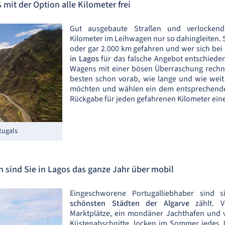
mit der Option alle Kilometer frei
Gut ausgebaute Straßen und verlockende
Kilometer im Leihwagen nur so dahingleiten. S
oder gar 2.000 km gefahren und wer sich bei
in Lagos
für das falsche Angebot entschiede
Wagens mit einer bösen Überraschung rechne
besten schon vorab, wie lange und wie weit
möchten und wählen ein dem entsprechendes
Rückgabe für jeden gefahrenen Kilometer ein
tugals
 sind Sie in Lagos das ganze Jahr über mobil
Eingeschworene Portugalliebhaber sind 
schönsten Städten der Algarve
zählt. Ve
Marktplätze, ein mondäner Jachthafen und v
Küstenabschnitte, locken im Sommer jedes J