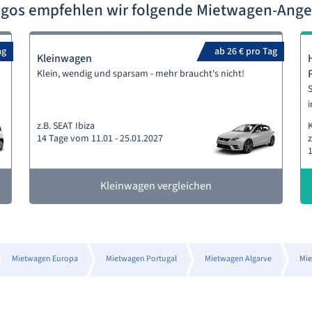
agos empfehlen wir folgende Mietwagen-Ang
ag
ab 26 € pro Tag
Kleinwagen
Klein, wendig und sparsam - mehr braucht's nicht!
S
i
z.B. SEAT Ibiza
14 Tage vom 11.01 - 25.01.2027
z
1
Kleinwagen vergleichen
Mietwagen Europa
Mietwagen Portugal
Mietwagen Algarve
Mie