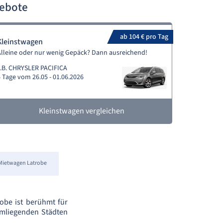
gebote
ab 104 € pro Tag
Kleinstwagen
lleine oder nur wenig Gepäck? Dann ausreichend!
z.B. CHRYSLER PACIFICA
 Tage vom 26.05 - 01.06.2026
Kleinstwagen vergleichen
Mietwagen Latrobe
obe ist berühmt für
 umliegenden Städten