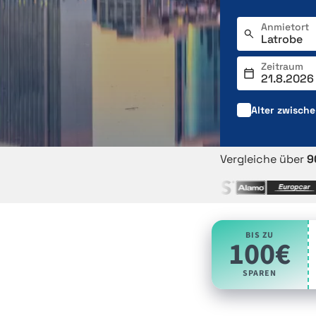
Anmietort
Zeitraum
Alter zwisch
Vergleiche über
9
BIS ZU
100€
SPAREN