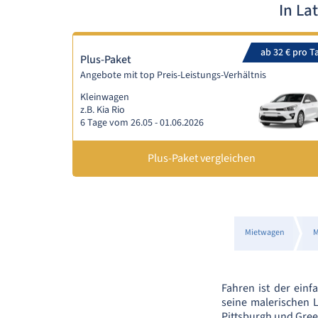
In La
ab 32 € pro T
Plus-Paket
Angebote mit top Preis-Leistungs-Verhältnis
Kleinwagen
z.B. Kia Rio
6 Tage vom 26.05 - 01.06.2026
Plus-Paket vergleichen
Mietwagen
M
Fahren ist der ein
seine malerischen L
Pittsburgh und Gre