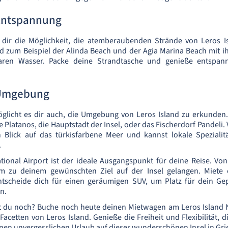
Entspannung
 dir die Möglichkeit, die atemberaubenden Strände von Leros I
d zum Beispiel der Alinda Beach und der Agia Marina Beach mit 
laren Wasser. Packe deine Strandtasche und genieße entspan
.
 Umgebung
glicht es dir auch, die Umgebung von Leros Island zu erkunden. 
e Platanos, die Hauptstadt der Insel, oder das Fischerdorf Pandeli.
Blick auf das türkisfarbene Meer und kannst lokale Spezialit
.
tional Airport ist der ideale Ausgangspunkt für deine Reise. Vo
m zu deinem gewünschten Ziel auf der Insel gelangen. Miete 
tscheide dich für einen geräumigen SUV, um Platz für dein Ge
n.
t du noch? Buche noch heute deinen Mietwagen am Leros Island N
Facetten von Leros Island. Genieße die Freiheit und Flexibilität, 
einen unvergesslichen Urlaub auf dieser wunderschönen Insel in Gr