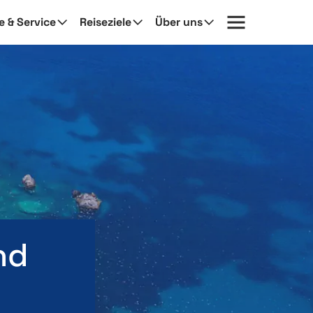
fe & Service
Reiseziele
Über uns
nd