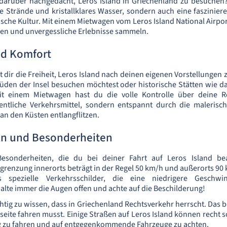
darüber nachgedacht, Leros Island in Griechenland zu besuchen?
e Strände und kristallklares Wasser, sondern auch eine faszinie
sche Kultur. Mit einem Mietwagen vom Leros Island National Airpor
den und unvergessliche Erlebnisse sammeln.
und Komfort
 dir die Freiheit, Leros Island nach deinen eigenen Vorstellungen
üden der Insel besuchen möchtest oder historische Stätten wie d
it einem Mietwagen hast du die volle Kontrolle über deine Re
fentliche Verkehrsmittel, sondern entspannt durch die malerisch
an den Küsten entlangflitzen.
ln und Besonderheiten
esonderheiten, die du bei deiner Fahrt auf Leros Island bea
renzung innerorts beträgt in der Regel 50 km/h und außerorts 90 
spezielle Verkehrsschilder, die eine niedrigere Geschwin
halte immer die Augen offen und achte auf die Beschilderung!
htig zu wissen, dass in Griechenland Rechtsverkehr herrscht. Das b
eite fahren musst. Einige Straßen auf Leros Island können recht s
ig zu fahren und auf entgegenkommende Fahrzeuge zu achten.