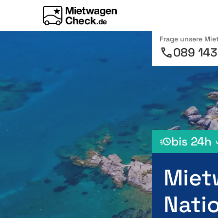
Frage unsere Mi
089 143
bis 24h
Miet
Natio