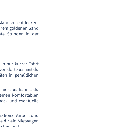
sland zu entdecken.
ihrem goldenen Sand
nte Stunden in der
In nur kurzer Fahrt
 Von dort aus hast du
äten in gemütlichen
n hier aus kannst du
einen komfortablen
päck und eventuelle
ational Airport und
die dir ein Mietwagen
iechenland.