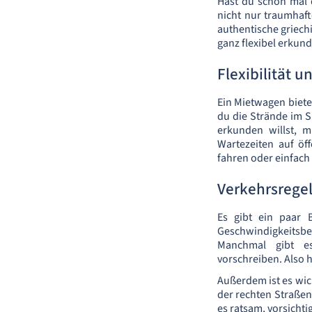
Hast du schon mal 
nicht nur traumhaft
authentische griechi
ganz flexibel erkun
Flexibilität 
Ein Mietwagen bietet
du die Strände im S
erkunden willst, m
Wartezeiten auf öf
fahren oder einfach 
Verkehrsrege
Es gibt ein paar B
Geschwindigkeitsbeg
Manchmal gibt es 
vorschreiben. Also 
Außerdem ist es wic
der rechten Straßens
es ratsam, vorsicht