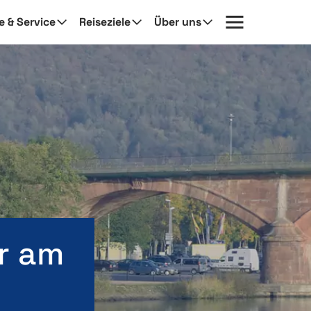
fe & Service
Reiseziele
Über uns
r am