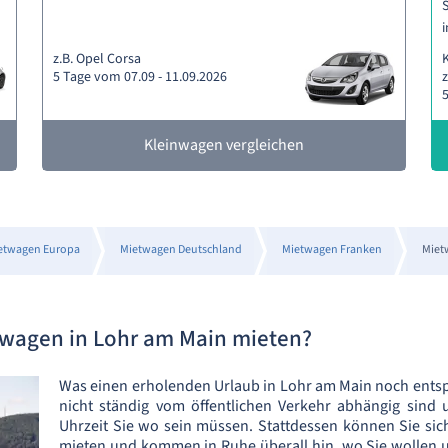
S
i
z.B. Opel Corsa
5 Tage vom 07.09 - 11.09.2026
z
5
Kleinwagen vergleichen
etwagen Europa
Mietwagen Deutschland
Mietwagen Franken
Miet
wagen in Lohr am Main mieten?
Was einen erholenden Urlaub in Lohr am Main noch ent
nicht ständig vom öffentlichen Verkehr abhängig sin
Uhrzeit Sie wo sein müssen. Stattdessen können Sie sic
mieten und kommen in Ruhe überall hin, wo Sie wollen