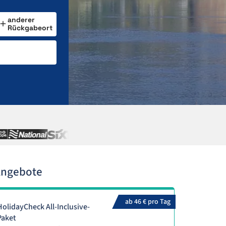
anderer
Rückgabeort
Angebote
ab 46 € pro Tag
HolidayCheck All-Inclusive-
Paket