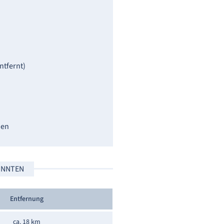
ntfernt)
hen
KÖNNTEN
Entfernung
ca. 18 km