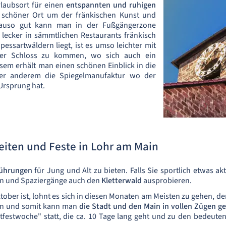
rlaubsort für einen
entspannten und ruhigen
hr schöner Ort um der fränkischen Kunst und
auso gut kann man in der Fußgängerzone
lecker in sämmtlichen Restaurants fränkisch
essartwäldern liegt, ist es umso leichter mit
r Schloss zu kommen, wo sich auch ein
sem erhält man einen schönen Einblick in die
nter anderem die Spiegelmanufaktur wo der
Ursprung hat.
iten und Feste in Lohr am Main
führungen
für Jung und Alt zu bieten. Falls Sie sportlich etwas ak
n und Spaziergänge auch den
Kletterwald
ausprobieren.
tober ist, lohnt es sich in diesen Monaten am Meisten zu gehen, de
en und somit kann man
die Stadt und den Main in vollen Zügen g
tfestwoche" statt, die ca. 10 Tage lang geht und zu den bedeuten