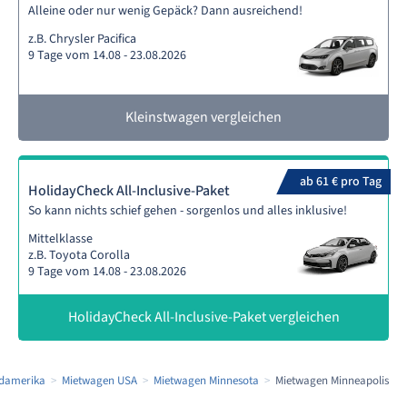
Alleine oder nur wenig Gepäck? Dann ausreichend!
z.B. Chrysler Pacifica
9 Tage vom 14.08 - 23.08.2026
Kleinstwagen vergleichen
ab 61 € pro Tag
HolidayCheck All-Inclusive-Paket
So kann nichts schief gehen - sorgenlos und alles inklusive!
Mittelklasse
z.B. Toyota Corolla
9 Tage vom 14.08 - 23.08.2026
HolidayCheck All-Inclusive-Paket vergleichen
damerika
Mietwagen USA
Mietwagen Minnesota
Mietwagen Minneapolis