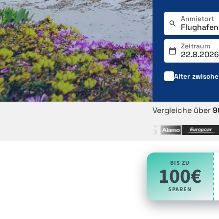
Anmietort
Zeitraum
Alter zwisch
Vergleiche über
9
BIS ZU
100€
SPAREN