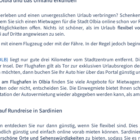
Olbia und das Umland erkunden
 erleben und einen unvergesslichen Urlaub verbringen? Schenken
dem Sie sich einen Mietwagen für die Stadt Olbia online schon vo
Möglichkeiten offen. Nichts ist schöner, als im Urlaub
flexibel 
i auf Dritte angewiesen zu sein.
n mit einem Flugzeug oder mit der Fähre. In der Regel jedoch begin
OLB)
liegt nur gute drei Kilometer vom Stadtzentrum entfernt. Di
r Insel. Der Flughafen gilt als Tor zur exklusiven Urlaubsregion 
 möchten, dann buchen Sie Ihr Auto hier über das Portal günstig un
 am Flughafen in Olbia
finden Sie viele Angebote für Mietwage
 oder nicht, entscheiden Sie. Die Einwegmiete bietet Ihnen schl
station der Autovermietung wieder abgegeben werden kann, als am
uf Rundreise in Sardinien
n entdecken Sie nur dann günstig, wenn Sie flexibel sind. Dies 
dlich günstig und einfach online vorab mieten können. Sardinien
rschöne Orte und Sehenswürdigkeiten
zu bieten, sodass Sie es