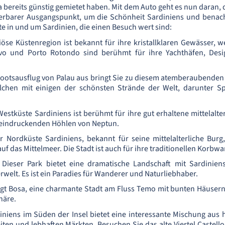
 bereits günstig gemietet haben. Mit dem Auto geht es nun daran, 
derbarer Ausgangspunkt, um die Schönheit Sardiniens und benach
rte in und um Sardinien, die einen Besuch wert sind:
iöse Küstenregion ist bekannt für ihre kristallklaren Gewässer,
rvo und Porto Rotondo sind berühmt für ihre Yachthäfen, Desi
Bootsausflug von Palau aus bringt Sie zu diesem atemberaubenden 
lchen mit einigen der schönsten Strände der Welt, darunter Sp
Westküste Sardiniens ist berühmt für ihre gut erhaltene mittelalte
eindruckenden Höhlen von Neptun.
 Nordküste Sardiniens, bekannt für seine mittelalterliche Burg,
 das Mittelmeer. Die Stadt ist auch für ihre traditionellen Korbw
Dieser Park bietet eine dramatische Landschaft mit Sardinie
rwelt. Es ist ein Paradies für Wanderer und Naturliebhaber.
iegt Bosa, eine charmante Stadt am Fluss Temo mit bunten Häuser
häre.
iniens im Süden der Insel bietet eine interessante Mischung aus
n und lebhaften Märkten. Besuchen Sie das alte Viertel Castello,