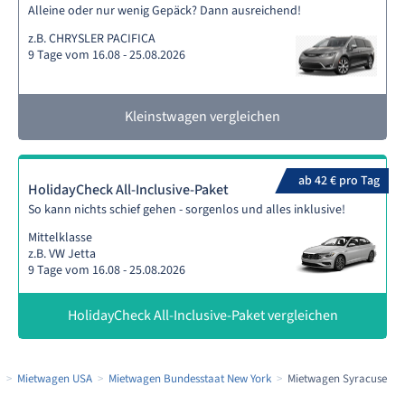
Alleine oder nur wenig Gepäck? Dann ausreichend!
z.B. CHRYSLER PACIFICA
9 Tage vom 16.08 - 25.08.2026
Kleinstwagen vergleichen
ab 42 € pro Tag
HolidayCheck All-Inclusive-Paket
So kann nichts schief gehen - sorgenlos und alles inklusive!
Mittelklasse
z.B. VW Jetta
9 Tage vom 16.08 - 25.08.2026
HolidayCheck All-Inclusive-Paket vergleichen
a
Mietwagen USA
Mietwagen Bundesstaat New York
Mietwagen Syracuse