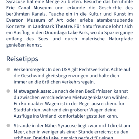
Syracuse hat eine Menge zu bieten. Besuche das berühmte
Erie Canal Museum
und erkunde die Geschichte des
berühmten Kanals. Tauche ein in die Kultur und Kunst im
Everson Museum of Art
oder erlebe atemberaubende
Konzerte im
Landmark Theatre
. Für Naturfreunde lohnt sich
ein Ausflug in den
Onondaga Lake Park
, wo du Spaziergänge
entlang des Sees und durch malerische Naturpfade
genießen kannst.
Reisetipps
Verkehrsregeln:
In den USA gilt Rechtsverkehr. Achte auf
die Geschwindigkeitsbegrenzungen und halte dich
immer an die örtlichen Verkehrsregeln.
Mietwagenklasse:
Je nach deinen Bedürfnissen kannst
du zwischen verschiedenen Mietwagenklassen wählen.
Ein kompakter Wagen ist in der Regel ausreichend für
Stadtfahrten, während ein größerer Wagen deine
Ausflüge ins Umland komfortabler gestalten kann.
Strände in der Nähe:
Syracuse liegt zwar nicht direkt am
Meer, aber in weniger als einer Stunde erreichst du den
schönen
Oneida Lake
, der sich perfekt für einen