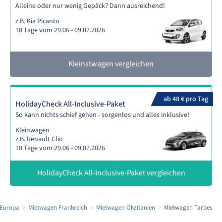
Alleine oder nur wenig Gepäck? Dann ausreichend!
z.B. Kia Picanto
10 Tage vom 29.06 - 09.07.2026
Kleinstwagen vergleichen
ab 48 € pro Tag
HolidayCheck All-Inclusive-Paket
So kann nichts schief gehen - sorgenlos und alles inklusive!
Kleinwagen
z.B. Renault Clio
10 Tage vom 29.06 - 09.07.2026
HolidayCheck All-Inclusive-Paket vergleichen
 Europa
Mietwagen Frankreich
Mietwagen Okzitanien
Mietwagen Tarbes