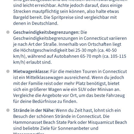
sind leicht erreichbar. Achte jedoch darauf, dass einige
Strecken mautpflichtig sein können, also halte etwas
Bargeld bereit. Die Spritpreise sind vergleichbar mit
denen in Deutschland.
Geschwindigkeitsbegrenzungen:
Die
Geschwindigkeitsbegrenzungen in Connecticut variieren
je nach Art der Straße. Innerhalb von Ortschaften liegt
die Höchstgeschwindigkeit bei 25-30 mph (ca. 40-50
km/h), während auf Autobahnen 65-70 mph (ca. 105-115
km/h) erlaubt sind.
Mietwagenklasse:
Für die meisten Touren in Connecticut
ist ein Mittelklassewagen ausreichend. Wenn du jedoch
mit der Familie reist oder mehr Platz benötigst, bietet
sich ein größerer Wagen wie ein SUV oder Minivan an.
Vergleiche die Angebote vor Ort, um das beste Fahrzeug
für deine Bedürfnisse zu finden.
Strände in der Nähe:
Wenn du Zeit hast, lohnt sich ein
Besuch der schönen Strände in Connecticut. Die
Hammonasset Beach State Park oder Misquamicut Beach
sind beliebte Ziele für Sonnenanbeter und