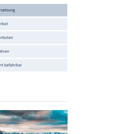
rsetzung
rbot
erboten
ahren
ht befahrbar
n