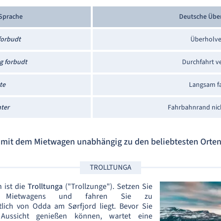
Sprache
Deutsche Übe
forbudt
Überholve
g forbudt
Durchfahrt v
te
Langsam f
ter
Fahrbahnrand nic
 mit dem Mietwagen unabhängig zu den beliebtesten Orte
TROLLTUNGA
 ist die
Trolltunga
("Trollzunge"). Setzen Sie
 Mietwagens und fahren Sie zu
lich von Odda am Sørfjord liegt. Bevor Sie
Aussicht genießen können, wartet eine