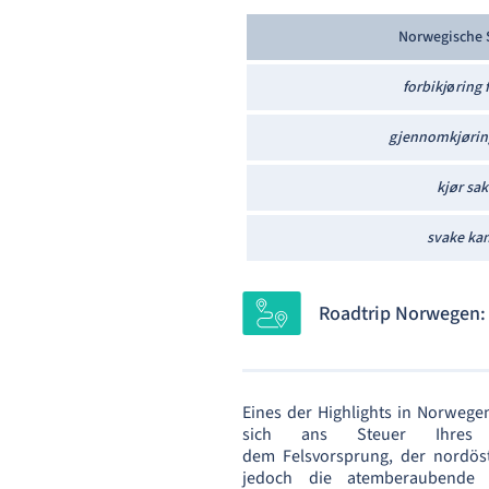
Norwegische 
forbikj
ø
ring 
gjennomkjørin
kjør sak
svake kan
Roadtrip Norwegen:
Eines der Highlights in Norwegen
sich ans Steuer Ihres
dem Felsvorsprung, der nordöst
jedoch die atemberaubende 