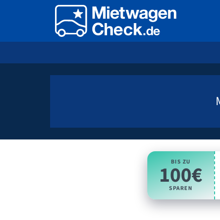
BIS ZU
100€
SPAREN