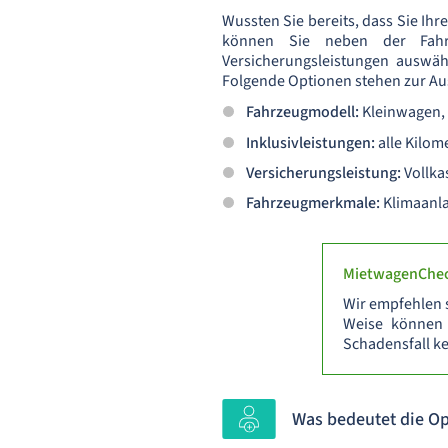
Wussten Sie bereits, dass Sie Ih
können Sie neben der Fahrze
Versicherungsleistungen auswäh
Folgende Optionen stehen zur Au
Fahrzeugmodell:
Kleinwagen, 
Inklusivleistungen:
alle Kilome
Versicherungsleistung:
Vollka
Fahrzeugmerkmale:
Klimaanla
MietwagenChec
Wir empfehlen s
Weise können 
Schadensfall k
Was bedeutet die Op