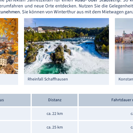
e perfekten Jahreszeiten für einen
Road- oder Städtetrip
. So 
rumfahren und neue Orte entdecken. Nutzen Sie die Gelegenheit
tzunehmen
. Sie können von Winterthur aus mit dem Mietwagen ganz
Rheinfall Schaffhausen
Konsta
aus
Distanz
Fahrtdauer
ca. 22 km
c
ca. 25 km
c