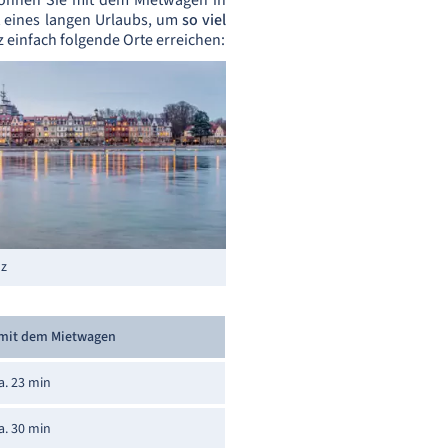
können Sie mit dem Mietwagen in
 eines langen Urlaubs, um
so viel
 einfach folgende Orte erreichen:
nz
 mit dem Mietwagen
a. 23 min
a. 30 min