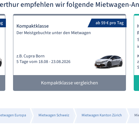
terthur empfehlen wir folgende Mietwagen-A
ag
ab 59 € pro Tag
Kompaktklasse
Der Meistgebuchte unter den Mietwagen
S
i
z.B. Cupra Born
5 Tage vom 18.08 - 23.08.2026
z
5
Kompaktklasse vergleichen
ietwagen Europa
Mietwagen Schweiz
Mietwagen Kanton Zürich
Mi