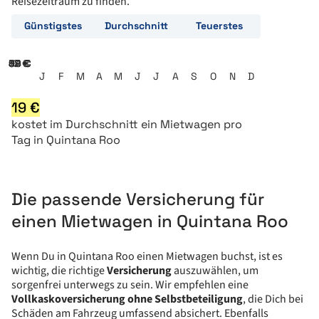
Reisezeitraum zu finden.
Günstigstes
Durchschnitt
Teuerstes
16 €
32 €
48 €
64 €
80 €
J
F
M
A
M
J
J
A
S
O
N
D
19
€
kostet
im Durchschnitt ein
Mietwagen pro
Tag in Quintana Roo
Die passende Versicherung für
einen Mietwagen in Quintana Roo
Wenn Du in Quintana Roo einen Mietwagen buchst, ist es
wichtig, die richtige
Versicherung
auszuwählen, um
sorgenfrei unterwegs zu sein. Wir empfehlen eine
Vollkaskoversicherung ohne Selbstbeteiligung
, die Dich bei
Schäden am Fahrzeug umfassend absichert. Ebenfalls