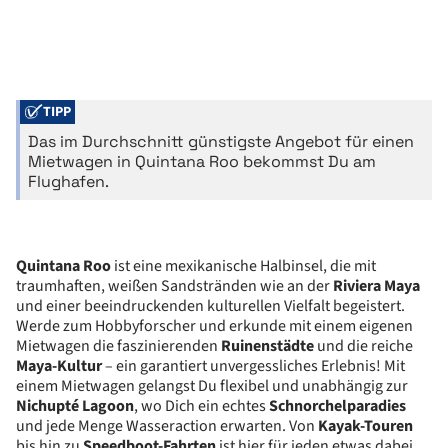
TIPP
Das im Durchschnitt günstigste Angebot für einen
Mietwagen in Quintana Roo bekommst Du am
Flughafen.
Quintana Roo
ist eine mexikanische Halbinsel, die mit
traumhaften, weißen Sandstränden wie an der
Riviera Maya
und einer beeindruckenden kulturellen Vielfalt begeistert.
Werde zum Hobbyforscher und erkunde mit einem eigenen
Mietwagen die faszinierenden
Ruinenstädte
und die reiche
Maya-Kultur
– ein garantiert unvergessliches Erlebnis! Mit
einem Mietwagen gelangst Du flexibel und unabhängig zur
Nichupté Lagoon
, wo Dich ein echtes
Schnorchelparadies
und jede Menge Wasseraction erwarten. Von
Kayak-Touren
bis hin zu
Speedboot-Fahrten
ist hier für jeden etwas dabei.