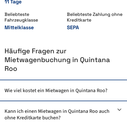
11 Tage
Beliebteste
Beliebteste Zahlung ohne
Fahrzeugklasse
Kreditkarte
Mittelklasse
SEPA
Häufige Fragen zur
Mietwagenbuchung in Quintana
Roo
Wie viel kostet ein Mietwagen in Quintana Roo?
Einen günstigen Mietwagen gibt es schon ab
47 €
pro Woche.
Kann ich einen Mietwagen in Quintana Roo auch
Wir vergleichen die Preise aller namhaften Autovermietungen
ohne Kreditkarte buchen?
und zeigen Dir das beste Angebot.