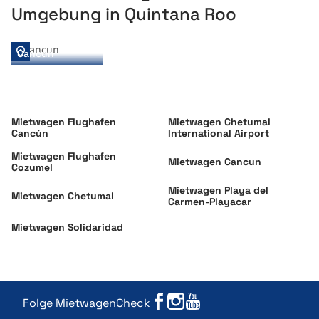
Ruinen von Tulum
Überlege es Dir also in Ruhe, denn mit dieser Regelung gehst
Umgebung in Quintana Roo
Du kein Risiko ein.
Reserva de la Biosfera Sian Ka'an
Xcaret Park
Cancun
Mietwagen Flughafen
Mietwagen Chetumal
Cancún
International Airport
Mietwagen Flughafen
Mietwagen Cancun
Cozumel
Mietwagen Playa del
Mietwagen Chetumal
Carmen-Playacar
Mietwagen Solidaridad
Folge MietwagenCheck