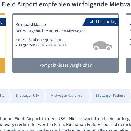
Field Airport empfehlen wir folgende Mietw
ag
ab 41 € pro Tag
Kompaktklasse
Der Meistgebuchte unter den Mietwagen
z.B. Kia Soul ou équivalent
z
7 Tage vom 06.10 - 13.10.2023
7
Kompaktklasse vergleichen
ika
Mietwagen USA
Mietwagen Kalifornien
Mietwagen Pacheco
anan Field Airport in den USA! Hier erwartet dich ein aufrege
ietwagen erkundet werden kann. Buchanan Field Airport ist der i
e Umgebung zu entdecken und die Freiheit der Straße zu genießen.