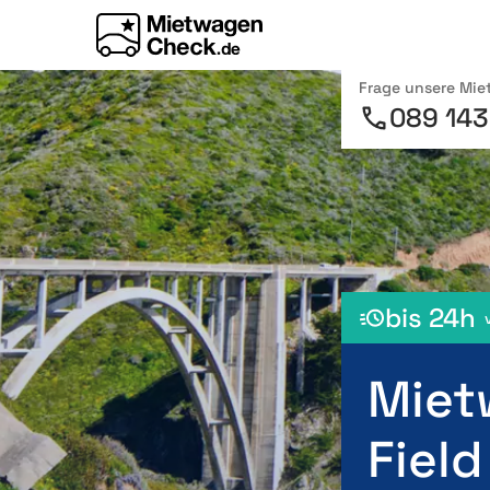
Frage unsere Mi
089 143
bis 24h
Miet
Field