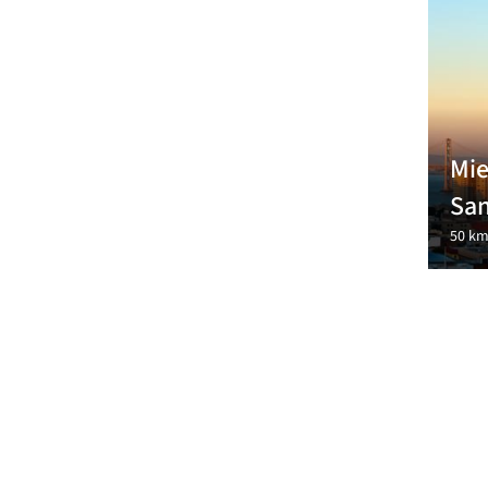
Mie
San
50 km