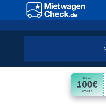
BIS ZU
100€
SPAREN