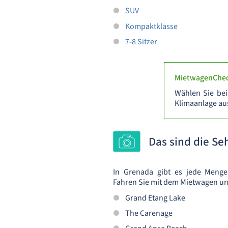
SUV
Kompaktklasse
7-8 Sitzer
MietwagenChec
Wählen Sie be
Klimaanlage aus
Das sind die S
In Grenada gibt es jede Menge 
Fahren Sie mit dem Mietwagen un
Grand Etang Lake
The Carenage