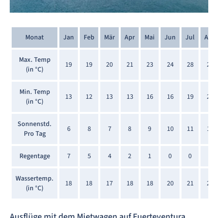
Monat
Jan
Feb
Mär
Apr
Mai
Jun
Jul
Aug
Max. Temp
19
19
20
21
23
24
28
27
(in °C)
Min. Temp
13
12
13
13
16
16
19
20
(in °C)
Sonnenstd.
6
8
7
8
9
10
11
11
Pro Tag
Regentage
7
5
4
2
1
0
0
0
Wassertemp.
18
18
17
18
18
20
21
22
(in °C)
Ausflüge mit dem Mietwagen auf Fuerteventura