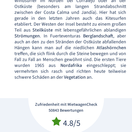
Windsurfer im Norden bei Corralejo oder an der
Ostküste (besonders am langen Strandabschnitt
zwischen der Costa Calma und Jandía). Hier hat sich
gerade in den letzten Jahren auch das Kitesurfen
etabliert. Der Westen der Insel besteht zu einem großen
Teil aus
Steilküste
mit lebensgefährlichen ablandigen
Strömungen
. In Fuerteventuras
Berglandschaft
, aber
auch an den zu den Stränden der Ostküste abfallenden
Hängen kann man auf die niedlichen
Atlashörnchen
treffen, die sich flink durch die Steine bewegen und von
Fall zu Fall an Menschen gewöhnt sind. Die ersten Tiere
wurden 1965 aus
Nordafrika
eingeschleppt; sie
vermehrten sich rasch und richten heute teilweise
schwere Schäden an der
Vegetation
an.
Zufriedenheit mit MietwagenCheck
50843 Bewertungen
4.8/5