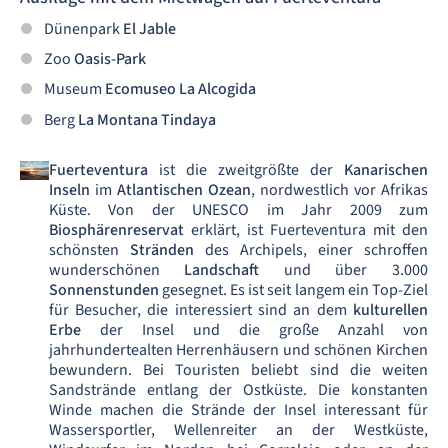
Dünenpark
El Jable
Zoo
Oasis-Park
Museum
Ecomuseo La Alcogida
Berg
La Montana Tindaya
Fuerteventura
ist die zweitgrößte der
Kanarischen
Inseln
im
Atlantischen Ozean
, nordwestlich vor Afrikas
Küste. Von der UNESCO im Jahr 2009 zum
Biosphärenreservat
erklärt, ist Fuerteventura mit den
schönsten
Stränden
des Archipels, einer schroffen
wunderschönen
Landschaft
und über 3.000
Sonnenstunden
gesegnet. Es ist seit langem ein Top-Ziel
für Besucher, die interessiert sind an dem
kulturellen
Erbe
der Insel und die große Anzahl von
jahrhundertealten Herrenhäusern und schönen Kirchen
bewundern. Bei Touristen beliebt sind die weiten
Sandstrände entlang der Ostküste. Die konstanten
Winde machen die Strände der Insel interessant für
Wassersportler, Wellenreiter an der Westküste,