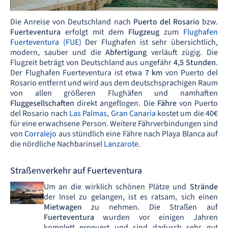
Die Anreise von Deutschland nach
Puerto del Rosario
bzw.
Fuerteventura
erfolgt mit dem
Flugzeug
zum
Flughafen
Fuerteventura (FUE)
Der Flughafen ist sehr übersichtlich,
modern, sauber und die
Abfertigung
verläuft zügig. Die
Flugzeit beträgt von Deutschland aus ungefähr
4,5 Stunden
.
Der Flughafen Fuerteventura ist etwa
7 km
von Puerto del
Rosario entfernt und wird aus dem deutschsprachigen Raum
von allen größeren Flughäfen und namhaften
Fluggesellschaften
direkt angeflogen. Die
Fähre
von Puerto
del Rosario nach
Las Palmas
,
Gran Canaria
kostet um die 40€
für eine erwachsene Person. Weitere Fährverbindungen sind
von
Corralejo
aus stündlich eine Fähre nach Playa Blanca auf
die nördliche Nachbarinsel
Lanzarote
.
Straßenverkehr auf Fuerteventura
Um an die wirklich schönen Plätze und
Strände
der Insel zu gelangen, ist es ratsam, sich einen
Mietwagen
zu nehmen. Die Straßen auf
Fuerteventura
wurden vor einigen Jahren
komplett erneuert und sind dadurch sehr gut