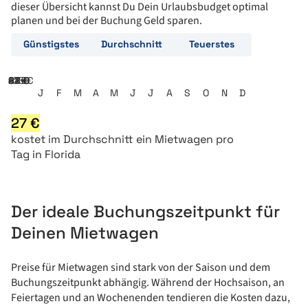
dieser Übersicht kannst Du Dein Urlaubsbudget optimal
planen und bei der Buchung Geld sparen.
Günstigstes
Durchschnitt
Teuerstes
21 €
42 €
63 €
84 €
105 €
J
F
M
A
M
J
J
A
S
O
N
D
27
€
kostet
im Durchschnitt ein
Mietwagen pro
Tag in Florida
Der ideale Buchungszeitpunkt für
Deinen Mietwagen
Preise für Mietwagen sind stark von der Saison und dem
Buchungszeitpunkt abhängig. Während der Hochsaison, an
Feiertagen und an Wochenenden tendieren die Kosten dazu,