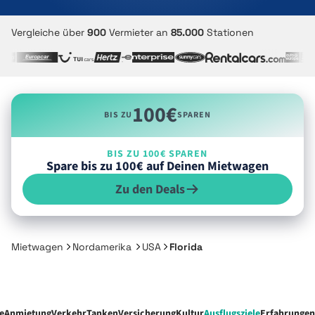
Vergleiche über
900
Vermieter an
85.000
Stationen
100€
BIS ZU
SPAREN
BIS ZU 100€ SPAREN
Spare bis zu 100€ auf Deinen Mietwagen
Zu den Deals
Mietwagen
Nordamerika
USA
Florida
e
Anmietung
Verkehr
Tanken
Versicherung
Kultur
Ausflugsziele
Erfahrungen