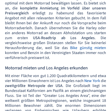
optimal mit dem Motorrad bewältigen lassen. Es bietet sich
an, die
komplette Anmietung im Vorfeld über unseren
Preisvergleich
erledigt zu habenund das favorisierte
Angebot mit allen relevanten Kriterien gebucht. In dem Fall
bleibt Ihnen bei der Ankunft nur noch die Vorsprache beim
Motorradverleih. Danach übernehmen Sie die Harley oder
ein anderes Motorrad an dessen Abholstation uns starten
zum ersten
USA-Roadtrip ab Los Angeles
. Die
vergleichsweise großen Distanzen stellen für Sie keinerlei
Herausforderung dar, weil Sie das
Bike günstig mieten
konnten und Benzin in den Vereinigten Staaten immer noch
verführerisch preiswert ist.
Motorrad mieten und Los Angeles erkunden
Mit einer Fläche von gut 1.200 Quadratkilometern und etwa
vier Millionen Einwohnern ist Los Angeles nach
New York
die
zweitgrößte Metropole der USA
. Die Großstadt liegt im
Bundesstaat Kalifornien am Pazifik an einem gleichnamigen
Fluss. Sie ist Teil der "Greater Los Angeles Area", eine der
weltweit größten Metropolregionen, welche insgesamt 18
Millionen Bewohner zählt. Die enormen Dimensionen
verlangen von Einheimischen wie Urlaubern erhöhte