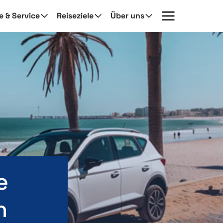
fe & Service
Reiseziele
Über uns
e
h