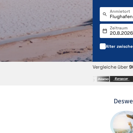
Anmietort
Zeitraum
Alter zwisch
Vergleiche über
9
Deswe