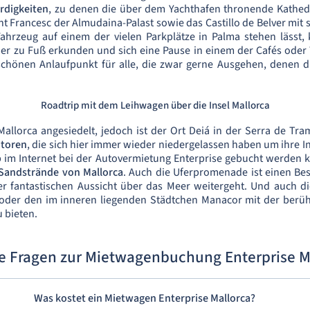
rdigkeiten
, zu denen die über dem Yachthafen thronende Kathed
nt Francesc der Almudaina-Palast sowie das Castillo de Belver mit 
Fahrzeug auf einem der vielen Parkplätze in Palma stehen lässt,
er zu Fuß erkunden und sich eine Pause in einem der Cafés ode
 schönen Anlaufpunkt für alle, die zwar gerne Ausgehen, denen d
Roadtrip mit dem Leihwagen über die Insel Mallorca
Mallorca angesiedelt, jedoch ist der Ort Deiá in der Serra de T
utoren
, die sich hier immer wieder niedergelassen haben um ihre In
 im Internet bei der Autovermietung Enterprise gebucht werden k
 Sandstrände von Mallorca
. Auch die Uferpromenade ist einen Be
 fantastischen Aussicht über das Meer weitergeht. Und auch di
oder den im inneren liegenden Städtchen Manacor mit der berühm
u bieten.
e Fragen zur Mietwagenbuchung Enterprise M
Was kostet ein Mietwagen Enterprise Mallorca?