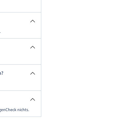
.
n?
genCheck nichts.