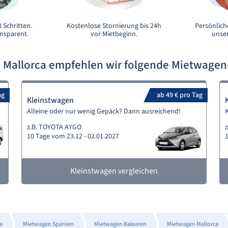
 Schritten.
Kostenlose Stornierung bis 24h
Persönlich
ansparent.
vor Mietbeginn.
unser
e Mallorca empfehlen wir folgende Mietwage
ag
ab 49 € pro Tag
Kleinstwagen
Alleine oder nur wenig Gepäck? Dann ausreichend!
K
z.B. TOYOTA AYGO
z
10 Tage vom 23.12 - 02.01.2027
1
Kleinstwagen vergleichen
a
Mietwagen Spanien
Mietwagen Balearen
Mietwagen Mallorca