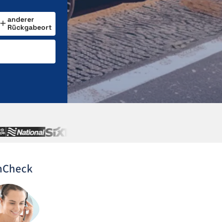
anderer
Rückgabeort
nCheck